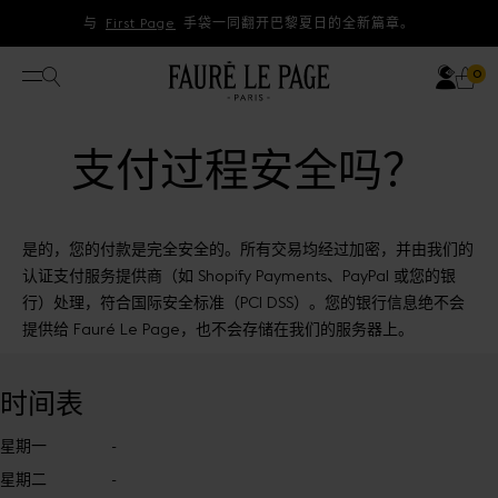
直接跳到内容
与
First Page
手袋一同翻开巴黎夏日的全新篇章。
账户
搜索
购
0 
0
打开菜单
支付过程安全吗？
是的，您的付款是完全安全的。所有交易均经过加密，并由我们的
认证支付服务提供商（如 Shopify Payments、PayPal 或您的银
行）处理，符合国际安全标准（PCI DSS）。您的银行信息绝不会
提供给 Fauré Le Page，也不会存储在我们的服务器上。
时间表
星期一
-
星期二
-