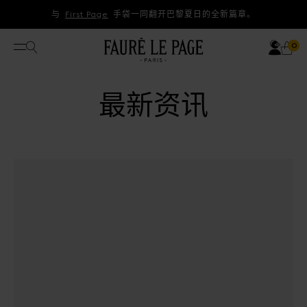
直接跳到内容
与
First Page
手袋一同翻开巴黎夏日的全新篇章。
账户
搜索
购
0 
0
打开菜单
最新资讯
第 1 页