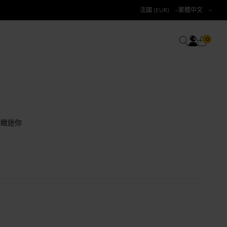
法國 (EUR)
繁體中文
帳戶
0 產品
搜尋
0
大車
精緻迷你