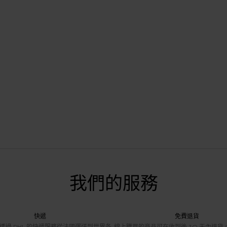
我們的服務
快遞
免費退貨
透過 DHL 的快遞服務從法國運送到世界各
線上購買的商品可在收到後 30 天內退貨