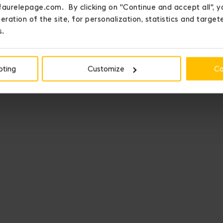
faurelepage.com. By clicking on "Continue and accept all", y
eration of the site, for personalization, statistics and targe
s.
pting
Customize
Co