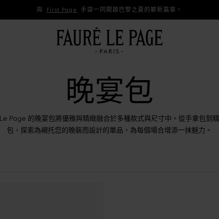
與
First Page
手袋一同開啟巴黎之夏的嶄新篇章。
晚宴包
ré Le Page 的晚宴包將優雅與精緻融合於多種款式與尺寸中。從手拿包到
包，探索為襯托您的晚裝而設計的單品，為每個場合增添一抹魅力。