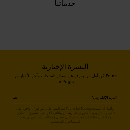
خدماتنا
النشرة الإخبارية
كن أول من يعرف عن إصدار المنتجات وآخر الأخبار من Fauré
Le Page.
نعم
وأقبل أن تُستخدمFauré Le Pageعند النقر على "موافق"، أوافق على
تلقي رسائل بريد إلكتروني تجارية من بياناتي لأغراض التسويق التجاري،
وفقًا لشروط الخصوصية. يمكنني تعديل هذه الخيارات في أي وقت
فيمساحتي الشخصية.