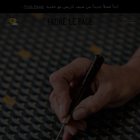
لانتقال إلى المحتوى
ابدأ فصلاً جديداً من صيف باريس مع حقيبة
First Page
.
حساب
بحث
سلة
0 منتج
0
افتح القائمة