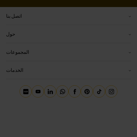
اتصل بنا
حول
المجموعات
الخدمات
le Red Book
Youtube
Linkedin
Whatsapp
Facebook
Pinterest
Tiktok
Instagram