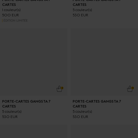
CARTES
CARTES
1 couleur(s)
5 couleur(s)
500 EUR
530 EUR
ÉDITION LIMITÉE
AJOUTER AU PANIER
AJO
PORTE-CARTES GANGSTA 7
PORTE-CARTES GANGSTA 7
CARTES
CARTES
5 couleur(s)
5 couleur(s)
530 EUR
530 EUR