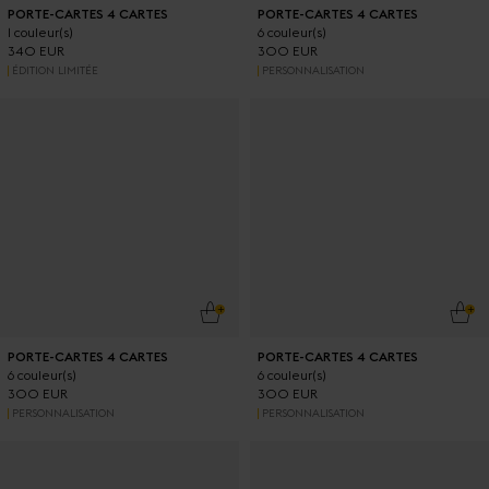
PORTE-CARTES 4 CARTES
PORTE-CARTES 4 CARTES
1 couleur(s)
6 couleur(s)
340 EUR
300 EUR
ÉDITION LIMITÉE
PERSONNALISATION
AJOUTER AU PANIER
AJO
PORTE-CARTES 4 CARTES
PORTE-CARTES 4 CARTES
6 couleur(s)
6 couleur(s)
300 EUR
300 EUR
PERSONNALISATION
PERSONNALISATION