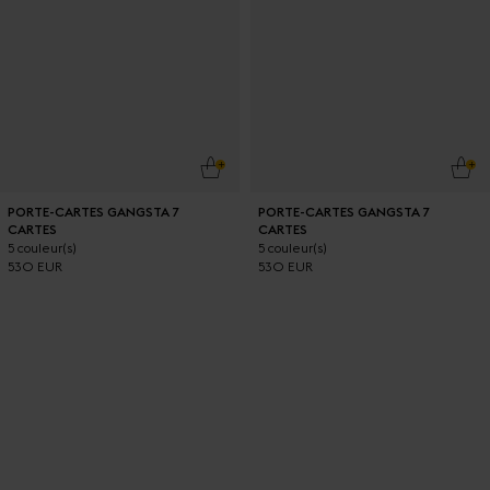
AJOUTER AU PANIER
AJO
PORTE-CARTES GANGSTA 7
PORTE-CARTES GANGSTA 7
CARTES
CARTES
5 couleur(s)
5 couleur(s)
530 EUR
530 EUR