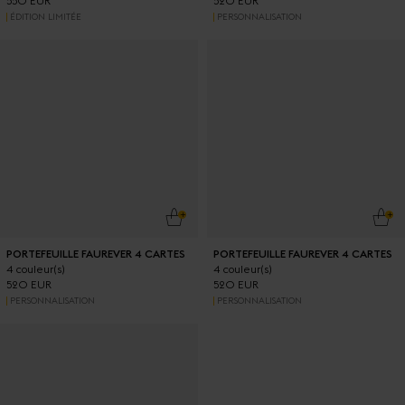
550 EUR
520 EUR
ÉDITION LIMITÉE
PERSONNALISATION
AJOUTER AU PANIER
AJO
PORTEFEUILLE FAUREVER 4 CARTES
PORTEFEUILLE FAUREVER 4 CARTES
4 couleur(s)
4 couleur(s)
520 EUR
520 EUR
PERSONNALISATION
PERSONNALISATION