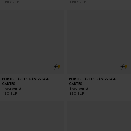
ÉDITION LIMITÉE
ÉDITION LIMITÉE
AJOUTER AU PANIER
AJO
PORTE-CARTES GANGSTA 4
PORTE-CARTES GANGSTA 4
CARTES
CARTES
4 couleur(s)
4 couleur(s)
430 EUR
430 EUR