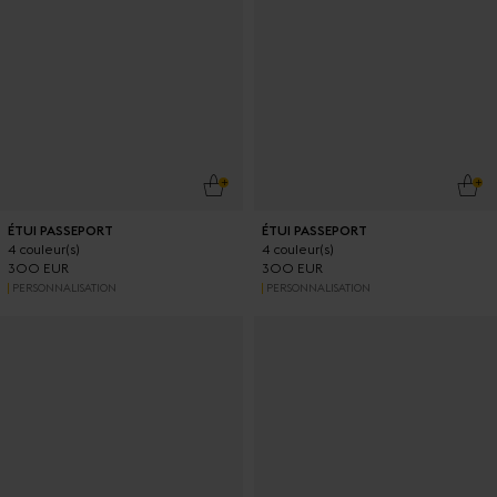
AJOUTER AU PANIER
AJO
ÉTUI PASSEPORT
ÉTUI PASSEPORT
4 couleur(s)
4 couleur(s)
300 EUR
300 EUR
PERSONNALISATION
PERSONNALISATION