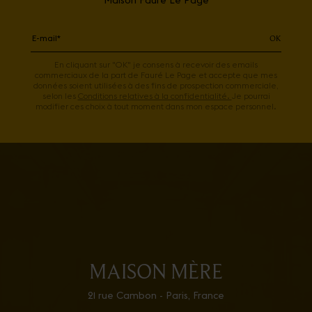
Maison Fauré Le Page
OK
En cliquant sur "OK" je consens à recevoir des emails
commerciaux de la part de Fauré Le Page et accepte que mes
données soient utilisées à des fins de prospection commerciale,
selon les
Conditions relatives à la confidentialité.
Je pourrai
modifier ces choix à tout moment dans mon espace personnel.
MAISON MÈRE
21 rue Cambon - Paris, France