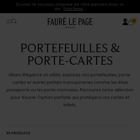
Aller directement au contenu
Ouvrez le nouveau chapitre de l’été parisien avec le
sac
First Page
.
Com
Recherche
Pa
0 p
0
Ouvrir le menu
PORTEFEUILLES &
PORTE-CARTES
Alliant élégance et utilité, explorez nos portefeuilles, porte-
cartes et autres petites maroquineries comme les étuis
passeports ou les porte-monnaies. Parcourez notre sélection
pour trouver l’option parfaite qui protégera vos cartes et
billets.
55 PRODUITS