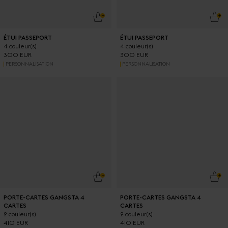
AJOUTER AU PANIER
AJO
ÉTUI PASSEPORT
ÉTUI PASSEPORT
4 couleur(s)
4 couleur(s)
300 EUR
300 EUR
PERSONNALISATION
PERSONNALISATION
AJOUTER AU PANIER
AJO
PORTE-CARTES GANGSTA 4
PORTE-CARTES GANGSTA 4
CARTES
CARTES
2 couleur(s)
2 couleur(s)
410 EUR
410 EUR