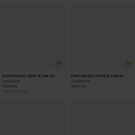
Résultats - 55 produits
AJOUTER AU PANIER
AJO
PORTEFEUILLE ZIPPÉ 12 CARTES
PORTEFEUILLE ZIPPÉ 12 CARTES
1 couleur(s)
3 couleur(s)
730 EUR
690 EUR
ÉDITION LIMITÉE