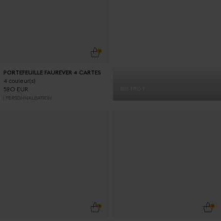
AJOUTER AU PANIER
PORTEFEUILLE FAUREVER 4 CARTES
4 couleur(s)
BISTROT
520 EUR
PERSONNALISATION
AJOUTER AU PANIER
AJO