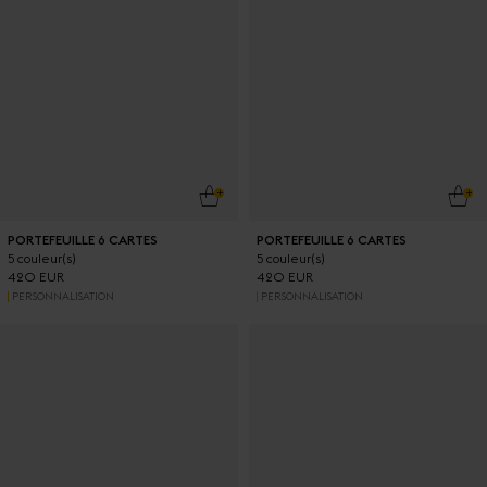
AJOUTER AU PANIER
AJO
PORTEFEUILLE 6 CARTES
PORTEFEUILLE 6 CARTES
5 couleur(s)
5 couleur(s)
420 EUR
420 EUR
PERSONNALISATION
PERSONNALISATION