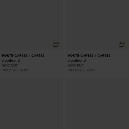
AJOUTER AU PANIER
AJO
PORTE-CARTES 4 CARTES
PORTE-CARTES 4 CARTES
6 couleur(s)
6 couleur(s)
300 EUR
300 EUR
PERSONNALISATION
PERSONNALISATION