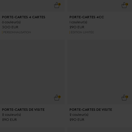
AJOUTER AU PANIER
AJO
PORTE-CARTES 4 CARTES
PORTE-CARTES 4CC
6 couleur(s)
1 couleur(s)
300 EUR
290 EUR
PERSONNALISATION
ÉDITION LIMITÉE
AJOUTER AU PANIER
AJO
PORTE-CARTES DE VISITE
PORTE-CARTES DE VISITE
2 couleur(s)
2 couleur(s)
290 EUR
290 EUR