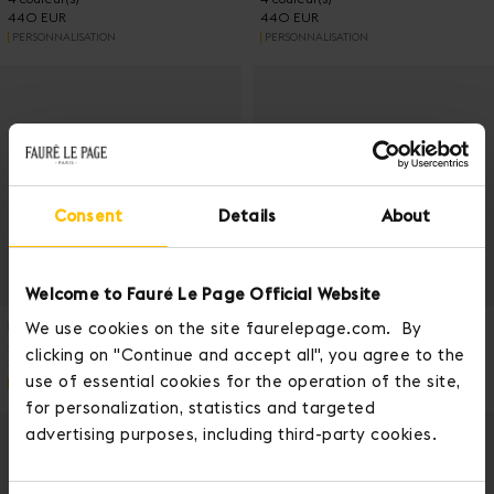
440 EUR
440 EUR
PERSONNALISATION
PERSONNALISATION
Consent
Details
About
AJOUTER AU PANIER
AJO
Welcome to Fauré Le Page Official Website
PORTEFEUILLE 7 CARTES
PORTEFEUILLE 7 CARTES
We use cookies on the site faurelepage.com. By
4 couleur(s)
4 couleur(s)
clicking on "Continue and accept all", you agree to the
460 EUR
460 EUR
use of essential cookies for the operation of the site,
PERSONNALISATION
PERSONNALISATION
for personalization, statistics and targeted
advertising purposes, including third-party cookies.