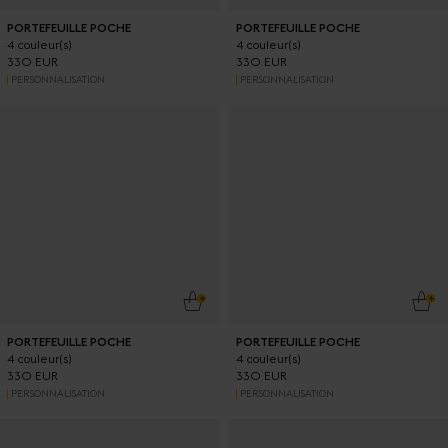
PORTEFEUILLE POCHE
PORTEFEUILLE POCHE
4 couleur(s)
4 couleur(s)
330 EUR
330 EUR
PERSONNALISATION
PERSONNALISATION
AJOUTER AU PANIER
AJO
PORTEFEUILLE POCHE
PORTEFEUILLE POCHE
4 couleur(s)
4 couleur(s)
330 EUR
330 EUR
PERSONNALISATION
PERSONNALISATION