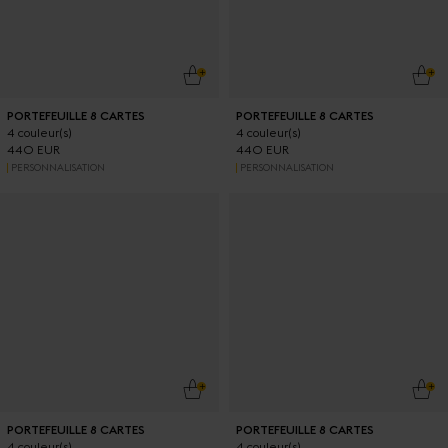
AJOUTER AU PANIER
AJO
PORTEFEUILLE 8 CARTES
PORTEFEUILLE 8 CARTES
4 couleur(s)
4 couleur(s)
440 EUR
440 EUR
PERSONNALISATION
PERSONNALISATION
AJOUTER AU PANIER
AJO
PORTEFEUILLE 8 CARTES
PORTEFEUILLE 8 CARTES
4 couleur(s)
4 couleur(s)