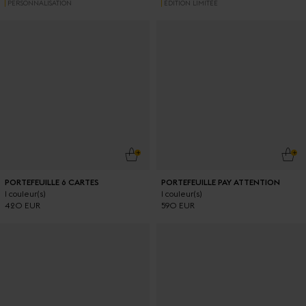
PERSONNALISATION
ÉDITION LIMITÉE
AJOUTER AU PANIER
AJO
PORTEFEUILLE 6 CARTES
PORTEFEUILLE PAY ATTENTION
1 couleur(s)
1 couleur(s)
420 EUR
590 EUR